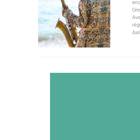
enc
Gre
Ave
rég
bal