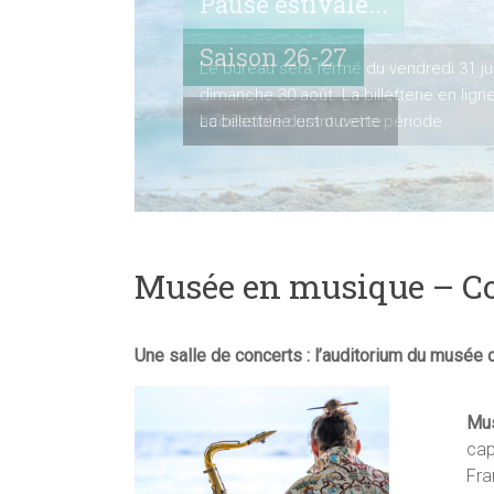
Pause estivale...
Le bureau sera fermé du vendredi 31 jui
dimanche 30 août. La billetterie en lign
accessible durant cette période
Musée en musique – Con
Une salle de concerts : l’auditorium du musée 
Mus
cap
Fra