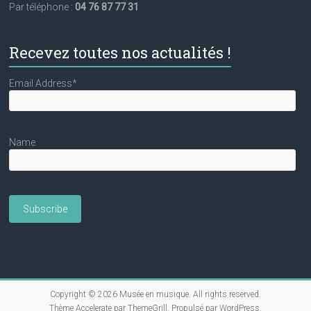
Par téléphone :
04 76 87 77 31
Recevez toutes nos actualités !
Email Address*
Name
Copyright © 2026
Musée en musique
. All rights reserved.
Thème
Accelerate
par ThemeGrill. Propulsé par
WordPress
.