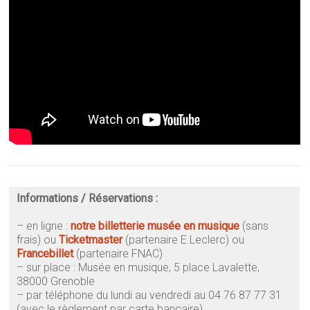
Informations / Réservations :
– en ligne :
notre billetterie
musée en musique
(sans
frais)
ou
Ticketmaster
(partenaire E.Leclerc) ou
Francebillet
(partenaire FNAC)
– sur place : Musée en musique, 5 place Lavalette,
38000 Grenoble
–
par téléphone du lundi au vendredi au 04 76 87 77 31
(avec le règlement par carte bancaire)