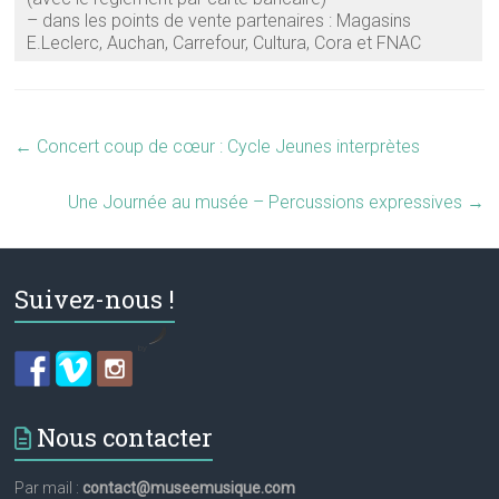
–
dans les points de vente partenaires : Magasins
E.Leclerc, Auchan, Carrefour, Cultura, Cora et FNAC
←
Concert coup de cœur : Cycle Jeunes interprètes
Une Journée au musée – Percussions expressives
→
Suivez-nous !
by
Nous contacter
Par mail :
contact@museemusique.com