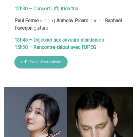
12h30 – Concert Lift, Irish trio
Paul Fermé
violon |
Anthony Picard
banjo |
Raphaël
Faverjon
guitare
13h45 – Déjeuner aux saveurs irlandaises
15h30 – Rencontre-débat avec l’UPEG
+ d’infos et réservations