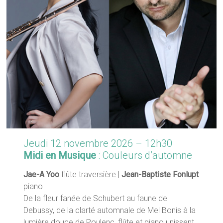
Jeudi 12 novembre 2026 – 12h30
Midi en Musique
: Couleurs d’automne
Jae-A Yoo
flûte traversière |
Jean-Baptiste Fonlupt
piano
De la fleur fanée de Schubert au faune de
Debussy, de la clarté automnale de Mel Bonis à la
lumière douce de Poulenc, flûte et piano unissent