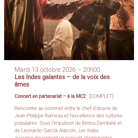
Mardi 13 octobre 2026 – 20h00
Les Indes galantes – de la voix des
âmes
Concert en partenariat – à la MC2
: [COMPLET]
Rencontre au sommet entre le chef-d’œuvre de
Jean-Philippe Rameau et l’excellence des cultures
populaires. Sous l’impulsion de Bintou Dembélé et
de Leonardo García-Alarcón,
Les Indes
galantes
deviennent un concert chorégraphié