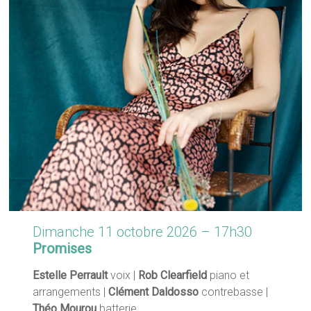
Dimanche 11 octobre 2026 – 17h30
Promises
Estelle Perrault
voix |
Rob Clearfield
piano et
arrangements |
Clément Daldosso
contrebasse |
Théo Mourou
batterie