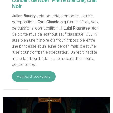
Concert de Noël
:
Pierre Blanche, Chat
Noir
Julien Baudry
voix, batterie, trompette, ukulélé,
composition
| Cyril Cianciolo
guitares, flûtes, voix,
percussions, composition…
| Luigi Riganese
récit
Ce conte musical est tout sauf classique. Oui, il y
aura bien une histoire d’amour impossible entre
une princesse et un jeune berger, mais c’est une
ruse pour tromper le spectateur…Un récit insolite
mené tambour battant, une histoire d’humour à
contretemps !
+ d’infos et réservations