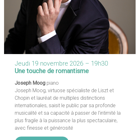
Jeudi 19 novembre 2026 – 19h30
Une touche de romantisme
Joseph Moog
piano
Joseph Moog, virtuose spécialiste de Liszt et
Chopin et lauréat de multiples distinctions
internationales, saisit le public par sa profonde
musicalité et sa capacité à passer de l’intimité la
plus fragile à la puissance la plus spectaculaire,
avec finesse et générosité