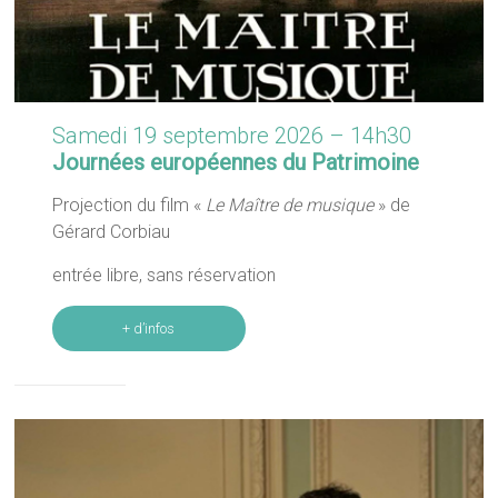
Samedi 19 septembre 2026 – 14h30
Journées européennes du Patrimoine
Projection du film «
Le Maître de musique
» de
Gérard Corbiau
entrée libre, sans réservation
+ d’infos