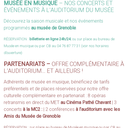
MUSÉE EN MUSIQUE
– NOS CONCERTS ET
ÉVÉNEMENTS À L’AUDITORIUM DU MUSÉE
Découvrez la saison musicale et nos événements
programmés
au musée de Grenoble
.
RÉSERVATION :
billetterie en ligne 24h/24
, ou sur place au bureau de
Musée en musique ou par CB au 04 76 87 77 31 (voir nos
horaires
d’ouverture
)
PARTENARIATS –
OFFRE COMPLÉMENTAIRE À
L’AUDITORIUM… ET AILLEURS !
Adhérents de musée en musique, bénéficiez de tarifs
préférentiels et de places réservées pour notre offre
culturelle complémentaire en partenariat : 8 opéras
retransmis en direct du MET
au Cinéma Pathé Chavant
| 3
concerts
à la MC2 :
|
2 conférences
à l’auditorium avec les
Amis du Musée de Grenoble
RÉSERVATION : sur place au bureau de Musée en musique ou par CB au