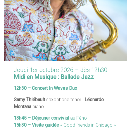
Jeudi 1er octobre 2026 – dès 12h30
Midi en Musique : Ballade Jazz
12h30 – Concert In Waves Duo
Samy Thiébault
saxophone ténor |
Léonardo
Montana
piano
13h45 – Déjeuner convivial
au Féno
15h30 – Visite guidée
« Good friends in Chicago »