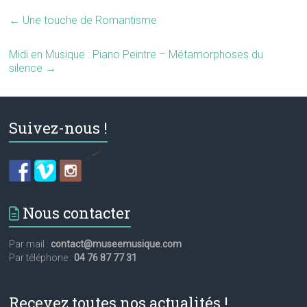
←
Une touche de Romantisme
Midi en Musique : Piano Peintre – Métamorphoses du
silence
→
Suivez-nous !
by
Nous contacter
Par mail :
contact@museemusique.com
Par téléphone :
04 76 87 77 31
Recevez toutes nos actualités !