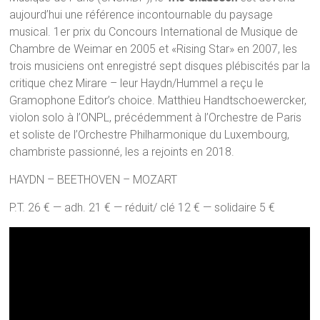
aujourd’hui une référence incontournable du paysage
musical. 1er prix du Concours International de Musique de
Chambre de Weimar en 2005 et «Rising Star» en 2007, les
trois musiciens ont enregistré sept disques plébiscités par la
critique chez Mirare – leur Haydn/Hummel a reçu le
Gramophone Editor’s choice. Matthieu Handtschoewercker,
violon solo à l’ONPL, précédemment à l’Orchestre de Paris
et soliste de l’Orchestre Philharmonique du Luxembourg,
chambriste passionné, les a rejoints en 2018.
HAYDN – BEETHOVEN – MOZART
P.T. 26 € — adh. 21 € — réduit/ clé 12 € — solidaire 5 €