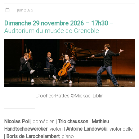
11 juin 2026
Dimanche 29 novembre 2026
– 17h30
–
Auditorium du musée de Grenoble
Croches-Pattes ©Mickaël Liblin
Nicolas Poli
, comédien |
Trio chausson
:
Mathieu
Handtschoewercker
, violon |
Antoine Landowski
, violoncelle
|
Boris de Larochelambert
, piano