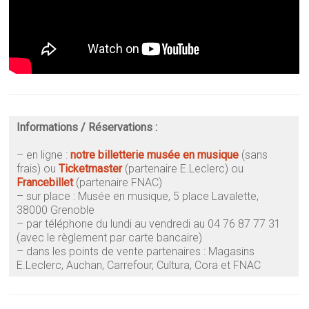
Informations / Réservations :
– en ligne :
notre billetterie
musée en musique
(sans
frais)
ou
Ticketmaster
(partenaire E.Leclerc) ou
Francebillet
(partenaire FNAC)
– sur place : Musée en musique, 5 place Lavalette,
38000 Grenoble
–
par téléphone du lundi au vendredi au 04 76 87 77 31
(avec le règlement par carte bancaire)
–
dans les points de vente partenaires : Magasins
E.Leclerc, Auchan, Carrefour, Cultura, Cora et FNAC