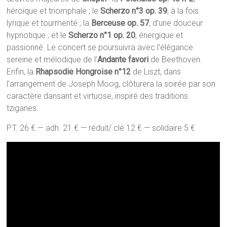
héroïque et triomphale ; le
Scherzo n°3 op. 39
, à la fois
lyrique et tourmenté ; la
Berceuse op. 57
, d’une douceur
hypnotique ; et le
Scherzo n°1 op. 20
, énergique et
passionné. Le concert se poursuivra avec l’élégance
sereine et mélodique de l’
Andante favori
de Beethoven.
Enfin, la
Rhapsodie Hongroise n°12
de Liszt, dans
l’arrangement de Joseph Moog, clôturera la soirée par son
caractère dansant et virtuose, inspiré des traditions
tziganes.
P.T. 26 € — adh. 21 € — réduit/ clé 12 € — solidaire 5 €