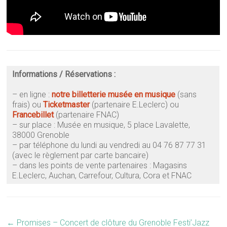
Informations / Réservations :
– en ligne :
notre billetterie
musée en musique
(sans
frais)
ou
Ticketmaster
(partenaire E.Leclerc) ou
Francebillet
(partenaire FNAC)
– sur place : Musée en musique, 5 place Lavalette,
38000 Grenoble
–
par téléphone du lundi au vendredi au 04 76 87 77 31
(avec le règlement par carte bancaire)
–
dans les points de vente partenaires : Magasins
E.Leclerc, Auchan, Carrefour, Cultura, Cora et FNAC
←
Promises – Concert de clôture du Grenoble Festi’Jazz