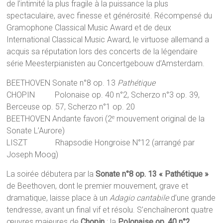
de l’intimité la plus fragile à la puissance la plus
spectaculaire, avec finesse et générosité. Récompensé du
Gramophone Classical Music Award et de deux
International Classical Music Award, le virtuose allemand a
acquis sa réputation lors des concerts de la légendaire
série Meesterpianisten au Concertgebouw d’Amsterdam.
BEETHOVEN Sonate n°8 op. 13
Pathétique
CHOPIN Polonaise op. 40 n°2, Scherzo n°3 op. 39,
Berceuse op. 57, Scherzo n°1 op. 20
BEETHOVEN Andante favori (2
mouvement original de la
e
Sonate L’Aurore)
LISZT Rhapsodie Hongroise N°12 (arrangé par
Joseph Moog)
La soirée débutera par la
Sonate n°8 op. 13 « Pathétique »
de Beethoven, dont le premier mouvement, grave et
dramatique, laisse place à un
Adagio cantabile
d’une grande
tendresse, avant un final vif et résolu. S’enchaîneront quatre
œuvres majeures de
Chopin
: la
Polonaise op. 40 n°2
,