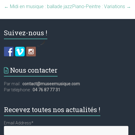
←
Midi en musique : ballade jazz
Piano-Peintre : Variations
→
Suivez-nous !
by
Nous contacter
Par mail :
contact@museemusique.com
Par téléphone :
04 76 87 77 31
Recevez toutes nos actualités !
Email Address*