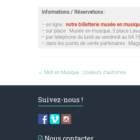
Informations / Réservations :
– en ligne :
notre billetterie
musée en musiqu
– sur place : Musée en musique, 5 place Lav
–
par téléphone du lundi au vendredi au 04 7
–
dans les points de vente partenaires : Mag
←
Midi en Musique : Couleurs d’automne
Suivez-nous !
by
Nous contacter