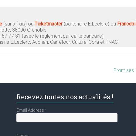
e
(sans frais)
ou
Ticketmaster
(partenaire E.Leclerc) ou
Francebil
alette, 38000 Grenoble
6 87 77 31 (avec le règlement par carte bancaire)
asins
E.Leclerc, Auchan, Carrefour, Cultura, Cora et FNAC
Promises –
Recevez toutes nos actualités !
Email Address*
Name