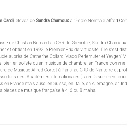
e Cardi
, élèves de
Sandra Chamoux
à l’École Normale Alfred Cor
a classe de Christian Bernard au CRR de Grenoble, Sandra Chamoux
 et obtient en 1992 le Premier Prix de virtuosité. Elle s’est di
le étudie auprès de Catherine Collard, Vlado Perlemuter et Yevgen
si bien en soliste qu’en musique de chambre, en France comme à l
eure de Musique Alfred Cortot à Paris, au CRD de Nanterre et p
i dans des Académies internationales (Talent’s summers course
s en France mais aussi en Suisse, en Italie, en Allemagne, en Ind
es pièces de musique française à 4, 6 ou 8 mains.