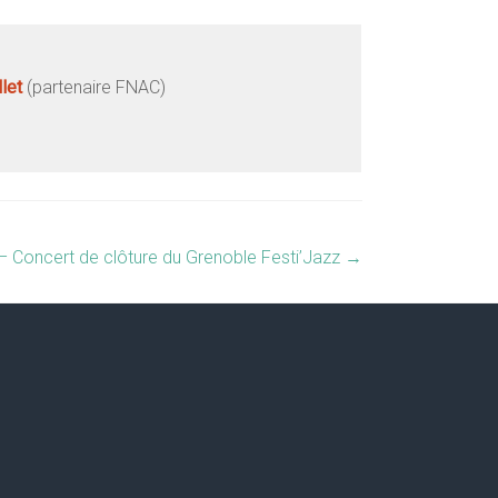
let
(partenaire FNAC)
 Concert de clôture du Grenoble Festi’Jazz
→